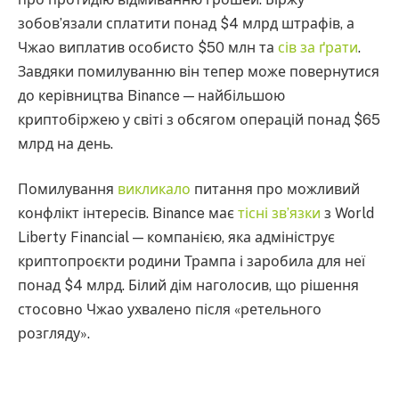
зобов’язали сплатити понад $4 млрд штрафів, а
Чжао виплатив особисто $50 млн та
сів за ґрати
.
Завдяки помилуванню він тепер може повернутися
до керівництва Binance — найбільшою
криптобіржею у світі з обсягом операцій понад $65
млрд на день.
Помилування
викликало
питання про можливий
конфлікт інтересів. Binance має
тісні зв’язки
з World
Liberty Financial — компанією, яка адмініструє
криптопроєкти родини Трампа і заробила для неї
понад $4 млрд. Білий дім наголосив, що рішення
стосовно Чжао ухвалено після «ретельного
розгляду».