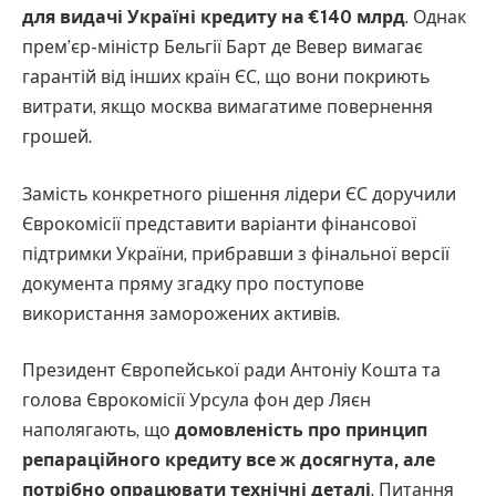
для видачі Україні кредиту на €140 млрд
. Однак
прем’єр-міністр Бельгії Барт де Вевер вимагає
гарантій від інших країн ЄС, що вони покриють
витрати, якщо москва вимагатиме повернення
грошей.
Замість конкретного рішення лідери ЄС доручили
Єврокомісії представити варіанти фінансової
підтримки України, прибравши з фінальної версії
документа пряму згадку про поступове
використання заморожених активів.
Президент Європейської ради Антоніу Кошта та
голова Єврокомісії Урсула фон дер Ляєн
наполягають, що
домовленість про принцип
репараційного кредиту все ж досягнута, але
потрібно опрацювати технічні деталі
. Питання