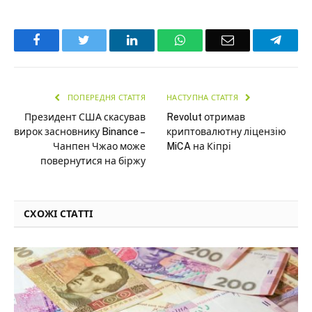
Facebook
Twitter
LinkedIn
WhatsApp
Email
Teleg
ПОПЕРЕДНЯ СТАТТЯ
НАСТУПНА СТАТТЯ
Президент США скасував
Revolut отримав
вирок засновнику Binance –
криптовалютну ліцензію
Чанпен Чжао може
MiCA на Кіпрі
повернутися на біржу
СХОЖІ СТАТТІ