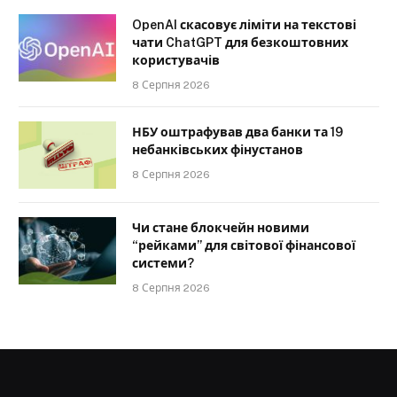
OpenAI скасовує ліміти на текстові
чати ChatGPT для безкоштовних
користувачів
8 Серпня 2026
НБУ оштрафував два банки та 19
небанківських фінустанов
8 Серпня 2026
Чи стане блокчейн новими
“рейками” для світової фінансової
системи?
8 Серпня 2026