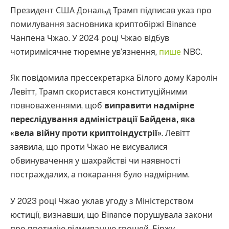
Президент США Дональд Трамп підписав указ про
помилування засновника криптобіржі Binance
Чанпена Чжао. У 2024 році Чжао відбув
чотиримісячне тюремне ув’язнення,
пише
NBC.
Як повідомила прессекретарка Білого дому Каролін
Левітт, Трамп скористався конституційними
повноваженнями, щоб
виправити надмірне
переслідування адміністрації Байдена, яка
«вела війну проти криптоіндустрії»
. Левітт
заявила, що проти Чжао не висувалися
обвинувачення у шахрайстві чи наявності
постраждалих, а покарання було надмірним.
У 2023 році Чжао уклав угоду з Міністерством
юстиції, визнавши, що Binance порушувала закони
про протидію відмиванню грошей. Біржу