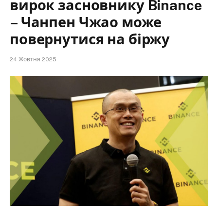
вирок засновнику Binance
– Чанпен Чжао може
повернутися на біржу
24 Жовтня 2025