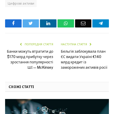
Цифрові активи
Facebook
Twitter
LinkedIn
WhatsApp
Email
Teleg
ПОПЕРЕДНЯ СТАТТЯ
НАСТУПНА СТАТТЯ
Банки можуть втратити до
Бельгія заблокувала план
$170 млрд прибутку через
ЄС видати Україні €140
зростання популярності
млрд кредит із
ШІ — McKinsey
заморожених активів росії
СХОЖІ СТАТТІ