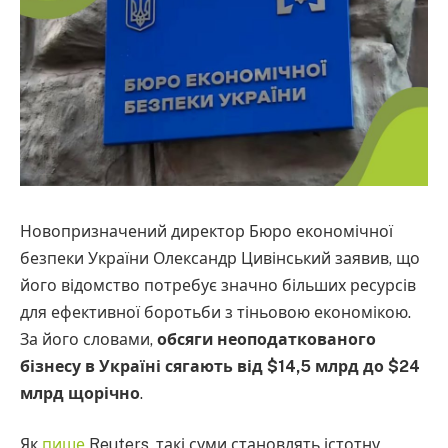
Новопризначений директор Бюро економічної
безпеки України Олександр Цивінський заявив, що
його відомство потребує значно більших ресурсів
для ефективної боротьби з тіньовою економікою.
За його словами,
обсяги неоподаткованого
бізнесу в Україні сягають від $14,5 млрд до $24
млрд щорічно
.
Як
пише
Reuters, такі суми становлять істотну