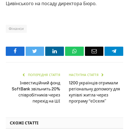
Цивінського на посаду директора Бюро.
Фінанси
Facebook
Twitter
LinkedIn
WhatsApp
Email
Teleg
ПОПЕРЕДНЯ СТАТТЯ
НАСТУПНА СТАТТЯ
Інвестиційний фонд
1200 українців отримали
SoftBank звільнить 20%
регіональну допомогу для
співробітників через
купівлі житла через
перехід на ШІ
програму “єОселя”
СХОЖІ СТАТТІ