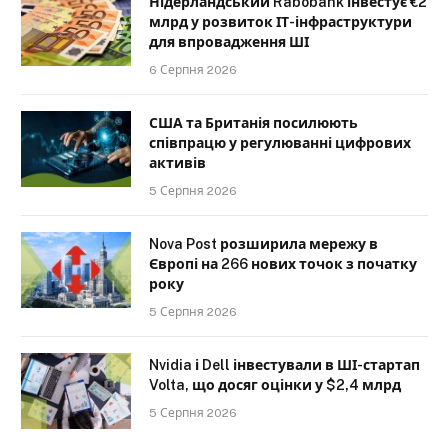
Нідерландський Rabobank інвестує €2
млрд у розвиток ІТ-інфраструктури
для впровадження ШІ
6 Серпня 2026
США та Британія посилюють
співпрацю у регулюванні цифрових
активів
5 Серпня 2026
Nova Post розширила мережу в
Європі на 266 нових точок з початку
року
5 Серпня 2026
Nvidia і Dell інвестували в ШІ-стартап
Volta, що досяг оцінки у $2,4 млрд
5 Серпня 2026