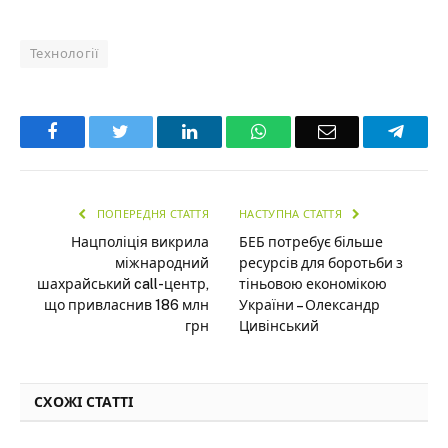
Технології
Facebook
Twitter
LinkedIn
WhatsApp
Email
Teleg
ПОПЕРЕДНЯ СТАТТЯ
НАСТУПНА СТАТТЯ
Нацполіція викрила
БЕБ потребує більше
міжнародний
ресурсів для боротьби з
шахрайський call-центр,
тіньовою економікою
що привласнив 186 млн
України – Олександр
грн
Цивінський
СХОЖІ СТАТТІ