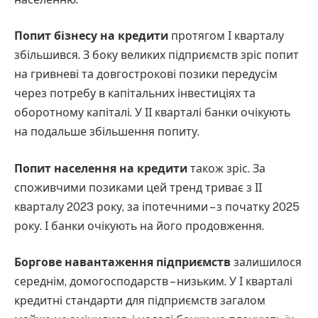
Попит бізнесу на кредити
протягом І кварталу
збільшився. З боку великих підприємств зріс попит
на гривневі та довгострокові позики передусім
через потребу в капітальних інвестиціях та
оборотному капіталі. У ІІ кварталі банки очікують
на подальше збільшення попиту.
Попит населення на кредити
також зріс. За
споживчими позиками цей тренд триває з ІІ
кварталу 2023 року, за іпотечними – з початку 2025
року. І банки очікують на його продовження.
Боргове навантаження підприємств
залишилося
середнім, домогосподарств – низьким. У І кварталі
кредитні стандарти для підприємств загалом