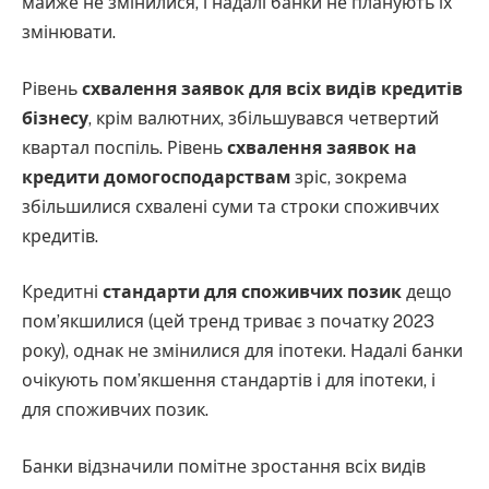
майже не змінилися, і надалі банки не планують їх
змінювати.
Рівень
схвалення заявок для всіх видів кредитів
бізнесу
, крім валютних, збільшувався четвертий
квартал поспіль. Рівень
схвалення заявок на
кредити домогосподарствам
зріс, зокрема
збільшилися схвалені суми та строки споживчих
кредитів.
Кредитні
стандарти для споживчих позик
дещо
пом’якшилися (цей тренд триває з початку 2023
року), однак не змінилися для іпотеки. Надалі банки
очікують пом’якшення стандартів і для іпотеки, і
для споживчих позик.
Банки відзначили помітне зростання всіх видів