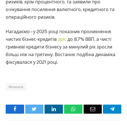
ризиків, крім процентного, та заявили про
очікування посилення валютного, кредитного та
операційного ризиків.
Нагадаємо – у 2025 році показник проникнення
чистих бізнес-кредитів
зріс
до 8,7% ВВП, а чисті
гривневі кредити бізнесу за минулий рік зросли
більш ніж на третину. Востаннє подібна динаміка
фіксувалася у 2021 році.
Фінанси
Facebook
Twitter
LinkedIn
WhatsApp
Email
Teleg