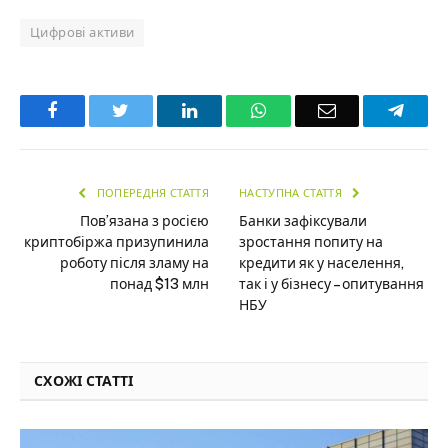
Цифрові активи
Facebook
Twitter
LinkedIn
WhatsApp
Email
Teleg
ПОПЕРЕДНЯ СТАТТЯ
НАСТУПНА СТАТТЯ
Пов’язана з росією
Банки зафіксували
криптобіржа призупинила
зростання попиту на
роботу після зламу на
кредити як у населення,
понад $13 млн
так і у бізнесу – опитування
НБУ
СХОЖІ СТАТТІ