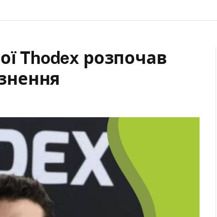
ої Thodex розпочав
язнення