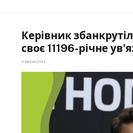
Керівник збанкрутіл
своє 11196-річне ув’
3 Квітня 2024