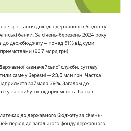
ттєве зростання доходів державного бюджету
раїнські банки. За січень-березень 2024 року
в до держбюджету — понад 51% від суми
дприємствами (96,7 млрд грн).
Державної казначейської служби, суттєву
или саме у березні — 23,5 млн грн. Частка
 підприємств займала 39%. Загалом до
тку на прибуток підприємств та банків
 платежах до державного бюджету за січень-
 цей період до загального фонду державного