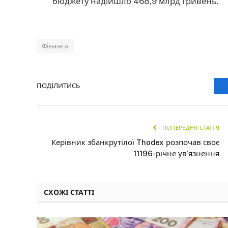
бюджету надійшло 468,9 млрд гривень.
Фінанси
ПОДІЛИТИСЬ
ПОПЕРЕДНЯ СТАТТЯ
Керівник збанкрутілої Thodex розпочав своє
11196-річне ув’язнення
СХОЖІ СТАТТІ