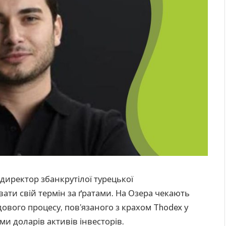
директор збанкрутілої турецької
вати свій термін за ґратами. На Озера чекають
удового процесу, пов’язаного з крахом Thodex у
ами доларів активів інвесторів.