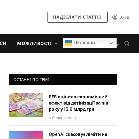
НАДІСЛАТИ СТАТТЮ
ВХІД
Ukrainian
ECH
МОЖЛИВОСТІ
ОСТАННІ ПО ТЕМІ
БЕБ оцінило економічний
ефект від детінізації за пів
року у 13,8 млрд грн
8 Серпня 2026
OpenAI скасовує ліміти на