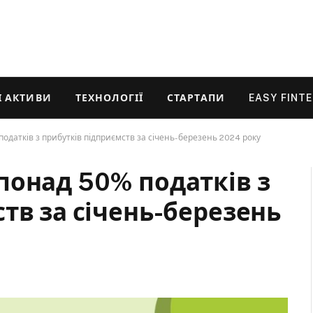
 АКТИВИ
ТЕХНОЛОГІЇ
СТАРТАПИ
EASY FINT
датків з прибутків підприємств за січень-березень 2024 року
понад 50% податків з
тв за січень-березень