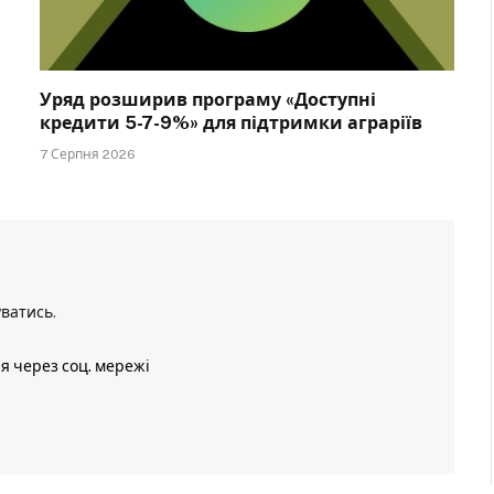
Уряд розширив програму «Доступні
кредити 5-7-9%» для підтримки аграріїв
7 Серпня 2026
уватись
.
ія через соц. мережі