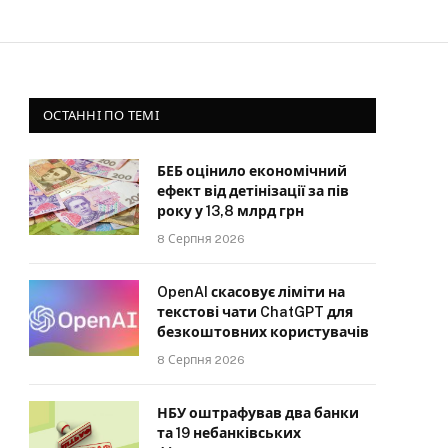
ОСТАННІ ПО ТЕМІ
БЕБ оцінило економічний
ефект від детінізації за пів
року у 13,8 млрд грн
8 Серпня 2026
OpenAI скасовує ліміти на
текстові чати ChatGPT для
безкоштовних користувачів
8 Серпня 2026
НБУ оштрафував два банки
та 19 небанківських