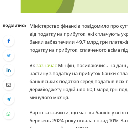
Міністерство фінансів повідомило про су
ПОДІЛИТИСЬ
від податку на прибуток, які сплачують ук
банки забезпечили 49,7 млрд грн платежі
податку на прибуток, сплаченого всіма пі
Як
зазначає
Мінфін, посилаючись на дані 
частину з податку на прибуток банки сплат
банківських податків серед податків всіх
держбюджету надійшло 60,1 млрд грн пода
минулого місяця.
Варто зазначити, що частка банків у всіх
березень 2024 року склала понад 10%. За