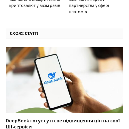
криптовалют у вісім разів
партнерства у сфері
платежів
СХОЖІ СТАТТІ
DeepSeek готує суттєве підвищення цін на свої
ШІ-сервіси