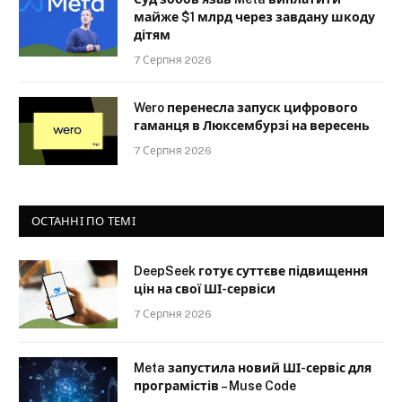
майже $1 млрд через завдану шкоду
дітям
7 Серпня 2026
Wero перенесла запуск цифрового
гаманця в Люксембурзі на вересень
7 Серпня 2026
ОСТАННІ ПО ТЕМІ
DeepSeek готує суттєве підвищення
цін на свої ШІ-сервіси
7 Серпня 2026
Meta запустила новий ШІ-сервіс для
програмістів – Muse Code