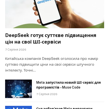
DeepSeek готує суттєве підвищення
цін на свої ШІ-сервіси
7 Серпня 2026
Китайська компанія DeepSeek оголосила про намір
суттєво підвищити ціни на свої сервіси штучного
інтелекту. Точні…
Meta запустила новий ШІ-сервіс для
програмістів – Muse Code
7 Серпня 2026
Суд зобов’язав Meta виплатити