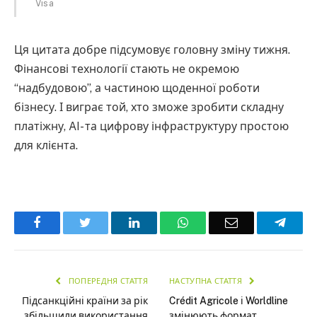
Visa
Ця цитата добре підсумовує головну зміну тижня.
Фінансові технології стають не окремою
“надбудовою”, а частиною щоденної роботи
бізнесу. І виграє той, хто зможе зробити складну
платіжну, AI- та цифрову інфраструктуру простою
для клієнта.
Facebook
Twitter
LinkedIn
WhatsApp
Email
Teleg
ПОПЕРЕДНЯ СТАТТЯ
НАСТУПНА СТАТТЯ
Підсанкційні країни за рік
Crédit Agricole і Worldline
збільшили використання
змінюють формат