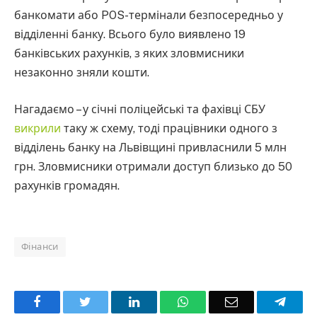
банкомати або POS-термінали безпосередньо у
відділенні банку. Всього було виявлено 19
банківських рахунків, з яких зловмисники
незаконно зняли кошти.
Нагадаємо – у січні поліцейські та фахівці СБУ
викрили
таку ж схему, тоді працівники одного з
відділень банку на Львівщині привласнили 5 млн
грн. Зловмисники отримали доступ близько до 50
рахунків громадян.
Фінанси
Facebook
Twitter
LinkedIn
WhatsApp
Email
Teleg