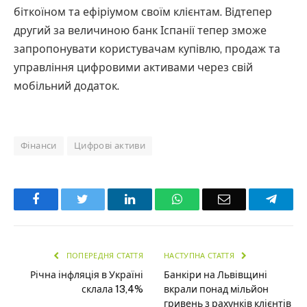
біткоїном та ефіріумом своїм клієнтам. Відтепер
другий за величиною банк Іспанії тепер зможе
запропонувати користувачам купівлю, продаж та
управління цифровими активами через свій
мобільний додаток.
Фінанси
Цифрові активи
Facebook
Twitter
LinkedIn
WhatsApp
Email
Teleg
ПОПЕРЕДНЯ СТАТТЯ
НАСТУПНА СТАТТЯ
Річна інфляція в Україні
Банкіри на Львівщині
склала 13,4%
вкрали понад мільйон
гривень з рахунків клієнтів