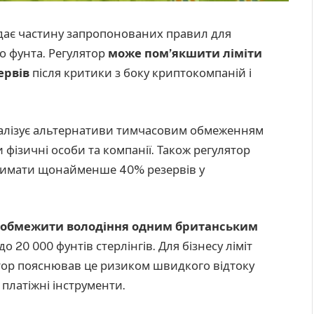
лядає частину запропонованих правил для
о фунта. Регулятор
може пом’якшити ліміти
зервів
після критики з боку криптокомпаній і
налізує альтернативи тимчасовим обмеженням
и фізичні особи та компанії. Також регулятор
тримати щонайменше 40% резервів у
 обмежити володіння одним британським
о 20 000 фунтів стерлінгів. Для бізнесу ліміт
ятор пояснював це ризиком швидкого відтоку
 платіжні інструменти.