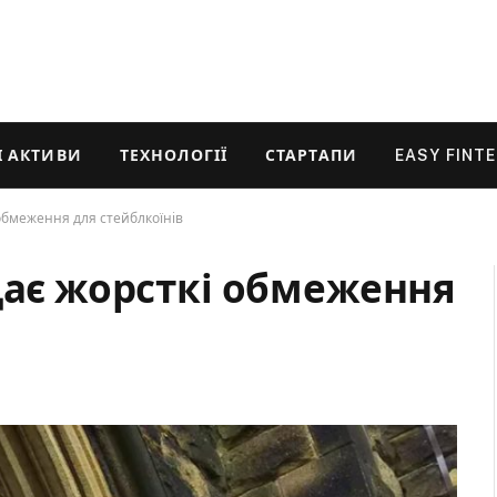
 АКТИВИ
ТЕХНОЛОГІЇ
СТАРТАПИ
EASY FINT
 обмеження для стейблкоїнів
дає жорсткі обмеження