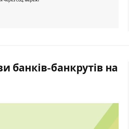
ія через соц. мережі
и банків-банкрутів на