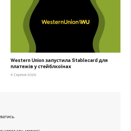
Western Union запустила Stablecard для
платежів у стейблкоїнах
5 Серпня 2026
уватись
.