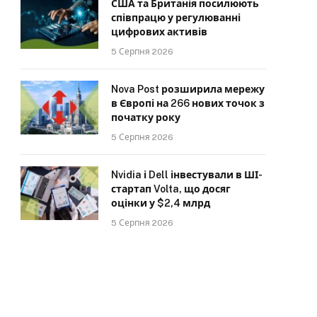
США та Британія посилюють
співпрацю у регулюванні
цифрових активів
5 Серпня 2026
Nova Post розширила мережу
в Європі на 266 нових точок з
початку року
5 Серпня 2026
Nvidia і Dell інвестували в ШІ-
стартап Volta, що досяг
оцінки у $2,4 млрд
5 Серпня 2026