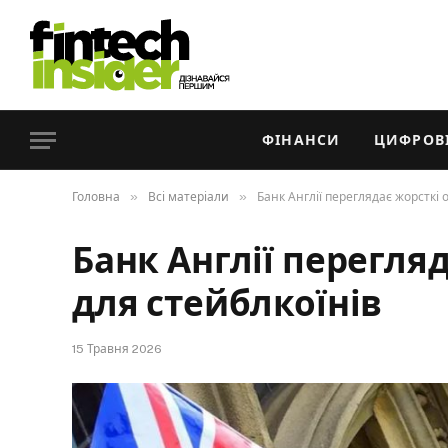
ФІНАНСИ
ЦИФРОВІ
»
»
Головна
Всі матеріали
Банк Англії переглядає жорсткі
Банк Англії перегля
для стейблкоїнів
15 Травня 2026