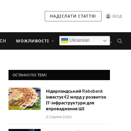
НАДІСЛАТИ СТАТТЮ
ВХІД
Ukrainian
ECH
МОЖЛИВОСТІ
ОСТАННІ ПО ТЕМІ
Нідерландський Rabobank
інвестує €2 млрд у розвиток
ІТ-інфраструктури для
впровадження ШІ
6 Серпня 2026