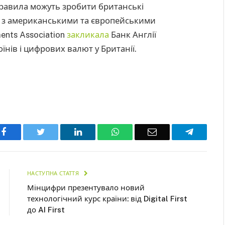
 правила можуть зробити британські
 з американськими та європейськими
ents Association
закликала
Банк Англії
нів і цифрових валют у Британії.
Facebook
Twitter
LinkedIn
WhatsApp
Email
Telegra
НАСТУПНА СТАТТЯ
Мінцифри презентувало новий
технологічний курс країни: від Digital First
до AI First