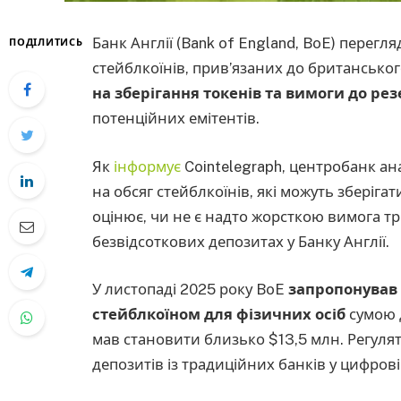
Банк Англії (Bank of England, BoE) перег
ПОДІЛИТИСЬ
стейблкоїнів, прив’язаних до британськог
на зберігання токенів та вимоги до ре
потенційних емітентів.
Як
інформує
Cointelegraph, центробанк а
на обсяг стейблкоїнів, які можуть зберігат
оцінює, чи не є надто жорсткою вимога 
безвідсоткових депозитах у Банку Англії.
У листопаді 2025 року BoE
запропонував
стейблкоїном для фізичних осіб
сумою д
мав становити близько $13,5 млн. Регул
депозитів із традиційних банків у цифрові