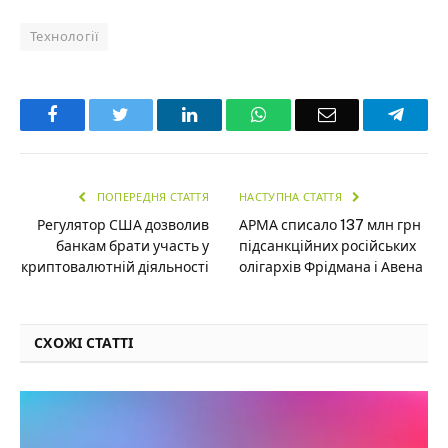
Технології
Facebook
Twitter
LinkedIn
WhatsApp
Email
Teleg
ПОПЕРЕДНЯ СТАТТЯ
НАСТУПНА СТАТТЯ
Регулятор США дозволив
АРМА списало 137 млн грн
банкам брати участь у
підсанкційних російських
криптовалютній діяльності
олігархів Фрідмана і Авена
СХОЖІ СТАТТІ