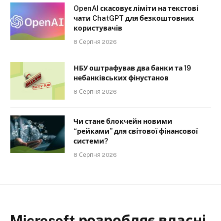
OpenAI скасовує ліміти на текстові
чати ChatGPT для безкоштовних
користувачів
8 Серпня 2026
НБУ оштрафував два банки та 19
небанківських фінустанов
8 Серпня 2026
Чи стане блокчейн новими
“рейками” для світової фінансової
системи?
8 Серпня 2026
Microsoft розробляє власні