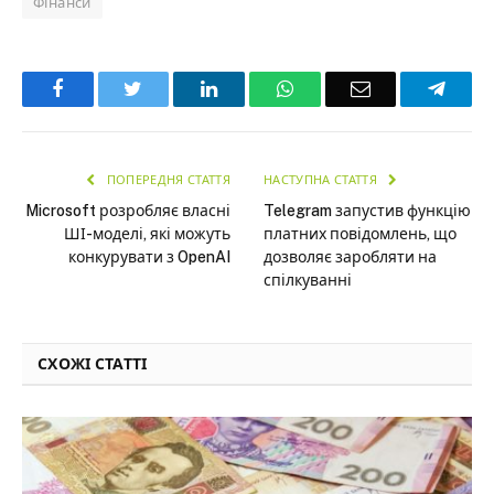
Фінанси
Facebook
Twitter
LinkedIn
WhatsApp
Email
Teleg
ПОПЕРЕДНЯ СТАТТЯ
НАСТУПНА СТАТТЯ
Microsoft розробляє власні
Telegram запустив функцію
ШІ-моделі, які можуть
платних повідомлень, що
конкурувати з OpenAI
дозволяє заробляти на
спілкуванні
СХОЖІ СТАТТІ