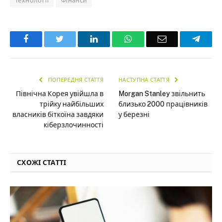
Технології
Фінанси
Facebook
Twitter
LinkedIn
WhatsApp
Email
Teleg
ПОПЕРЕДНЯ СТАТТЯ
НАСТУПНА СТАТТЯ
Північна Корея увійшла в
Morgan Stanley звільнить
трійку найбільших
близько 2000 працівників
власників біткоїна завдяки
у березні
кіберзлочинності
СХОЖІ СТАТТІ