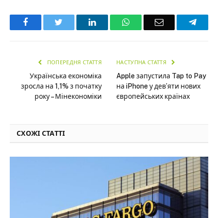
Facebook
Twitter
LinkedIn
WhatsApp
Email
Teleg
ПОПЕРЕДНЯ СТАТТЯ
НАСТУПНА СТАТТЯ
Українська економіка
Apple запустила Tap to Pay
зросла на 1,1% з початку
на iPhone у дев’яти нових
року – Мінекономіки
європейських країнах
СХОЖІ СТАТТІ