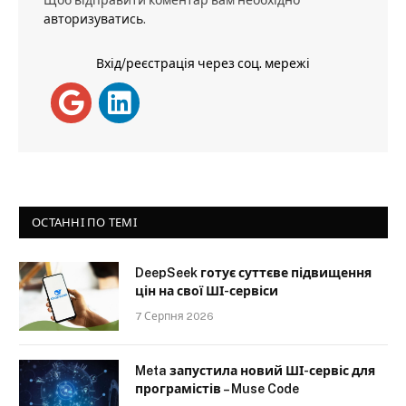
Щоб відправити коментар вам необхідно
авторизуватись
.
Вхід/реєстрація через соц. мережі
ОСТАННІ ПО ТЕМІ
DeepSeek готує суттєве підвищення
цін на свої ШІ-сервіси
7 Серпня 2026
Meta запустила новий ШІ-сервіс для
програмістів – Muse Code