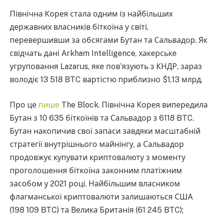
Північна Корея стала одним із найбільших
державних власників біткоїна у світі,
перевершивши за обсягами Бутан та Сальвадор. Як
свідчать дані Arkham Intelligence, хакерське
угруповання Lazarus, яке пов’язують з КНДР, зараз
володіє 13 518 BTC вартістю приблизно $1,13 млрд.
Про це
пише
The Block. Північна Корея випередила
Бутан з 10 635 біткоїнів та Сальвадор з 6118 BTC.
Бутан накопичив свої запаси завдяки масштабній
стратегії внутрішнього майнінгу, а Сальвадор
продовжує купувати криптовалюту з моменту
проголошення біткоїна законним платіжним
засобом у 2021 році. Найбільшим власником
флагманської криптовалюти залишаються США
(198 109 BTC) та Велика Британія (61 245 BTC);