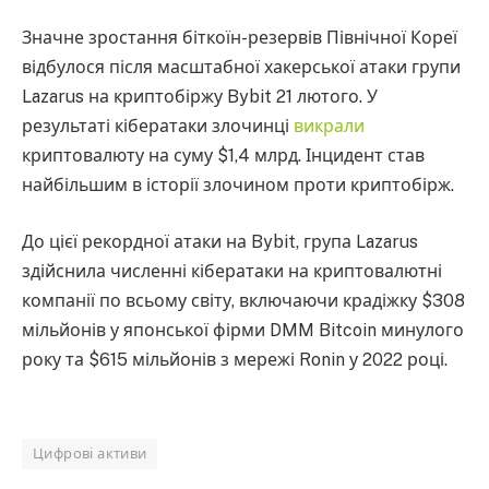
Значне зростання біткоїн-резервів Північної Кореї
відбулося після масштабної хакерської атаки групи
Lazarus на криптобіржу Bybit 21 лютого. У
результаті кібератаки злочинці
викрали
криптовалюту на суму $1,4 млрд. Інцидент став
найбільшим в історії злочином проти криптобірж.
До цієї рекордної атаки на Bybit, група Lazarus
здійснила численні кібератаки на криптовалютні
компанії по всьому світу, включаючи крадіжку $308
мільйонів у японської фірми DMM Bitcoin минулого
року та $615 мільйонів з мережі Ronin у 2022 році.
Цифрові активи