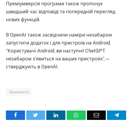
Преміумверсія програми також пропонує
швидший час відповіді та попередній перегляд
нових функцій.
В OpenAI також засвідчили наміри незабаром
запустити додаток і для пристроїв на Android.
“Користувачі Android, ви наступні! ChatGPT
незабаром з’явиться на ваших пристроях”, —
стверджують в OpenAI.
Технології
Facebook
Twitter
LinkedIn
WhatsApp
Email
Teleg