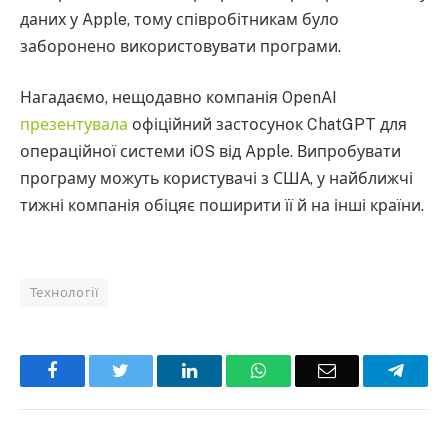
даних у Apple, тому співробітникам було
заборонено використовувати програми.
Нагадаємо, нещодавно компанія OpenAI
презентувала
офіційний застосунок ChatGPT для
операційної системи iOS від Apple. Випробувати
програму можуть користувачі з США, у найближчі
тижні компанія обіцяє поширити її й на інші країни.
Технології
Facebook
Twitter
LinkedIn
WhatsApp
Email
Teleg