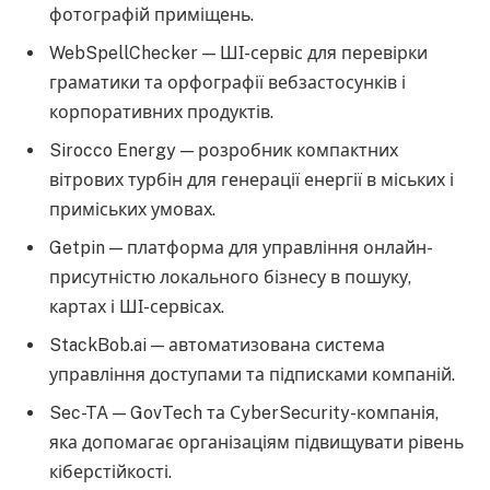
фотографій приміщень.
WebSpellChecker — ШІ-сервіс для перевірки
граматики та орфографії вебзастосунків і
корпоративних продуктів.
Sirocco Energy — розробник компактних
вітрових турбін для генерації енергії в міських і
приміських умовах.
Getpin — платформа для управління онлайн-
присутністю локального бізнесу в пошуку,
картах і ШІ-сервісах.
StackBob.ai — автоматизована система
управління доступами та підписками компаній.
Sec-TA — GovTech та СyberSecurity-компанія,
яка допомагає організаціям підвищувати рівень
кіберстійкості.