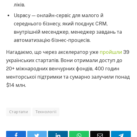
ліків.
Uspacy — онлайн-сервіс для малого й
середнього бізнесу, який поєднує CRM,
внутрішній месенджер, менеджер завдань та
автоматизацію бізнес-процесів.
Нагадаємо, що через акселератор уже
пройшли
39
українських стартапів. Вони отримали доступ до
20+ міжнародних венчурних фондів, 400 годин
менторської підтримки та сумарно залучили понад
$14 млн.
Стартапи
Технології
Facebook
Twitter
LinkedIn
WhatsApp
Email
Teleg