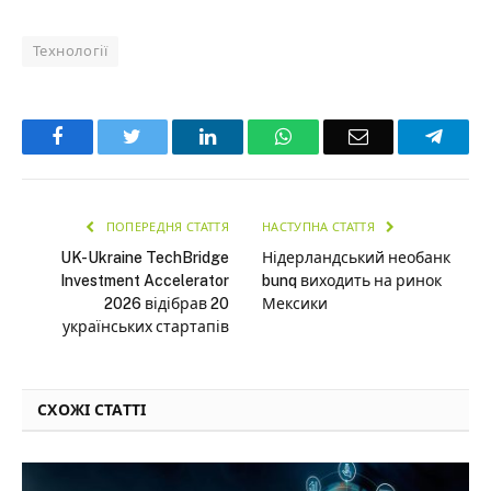
Технології
Facebook
Twitter
LinkedIn
WhatsApp
Email
Teleg
ПОПЕРЕДНЯ СТАТТЯ
НАСТУПНА СТАТТЯ
UK-Ukraine TechBridge
Нідерландський необанк
Investment Accelerator
bunq виходить на ринок
2026 відібрав 20
Мексики
українських стартапів
СХОЖІ СТАТТІ