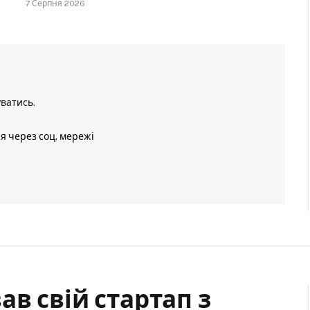
7 Серпня 2026
уватись
.
ія через соц. мережі
ав свій стартап з