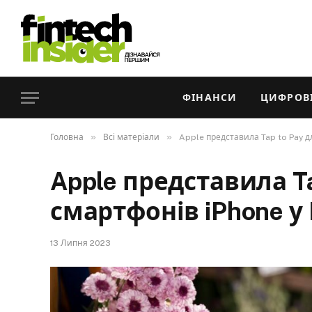
ФІНАНСИ
ЦИФРОВІ
»
»
Головна
Всі матеріали
Apple представила Tap to Pay д
Apple представила Ta
смартфонів iPhone у
13 Липня 2023