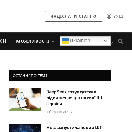
НАДІСЛАТИ СТАТТЮ
ВХІД
Ukrainian
ECH
МОЖЛИВОСТІ
ОСТАННІ ПО ТЕМІ
DeepSeek готує суттєве
підвищення цін на свої ШІ-
сервіси
7 Серпня 2026
Meta запустила новий ШІ-