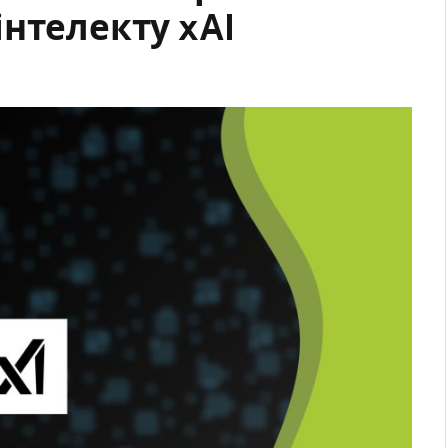
нтелекту xAI