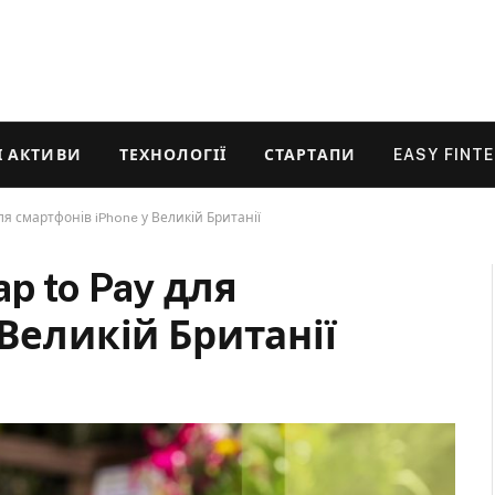
 АКТИВИ
ТЕХНОЛОГІЇ
СТАРТАПИ
EASY FINT
ля смартфонів iPhone у Великій Британії
p to Pay для
 Великій Британії