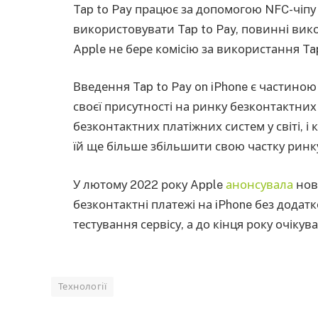
Tap to Pay працює за допомогою NFC-чіпу в
використовувати Tap to Pay, повинні вико
Apple не бере комісію за використання Tap
Введення Tap to Pay on iPhone є частиною
своєї присутності на ринку безконтактних
безконтактних платіжних систем у світі, і
їй ще більше збільшити свою частку ринк
У лютому 2022 року Apple
анонсувала
нов
безконтактні платежі на iPhone без дода
тестування сервісу, а до кінця року очікув
Технології