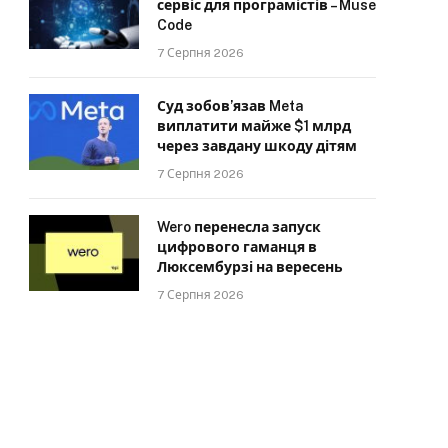
сервіс для програмістів – Muse
Code
7 Серпня 2026
Суд зобов’язав Meta
виплатити майже $1 млрд
через завдану шкоду дітям
7 Серпня 2026
Wero перенесла запуск
цифрового гаманця в
Люксембурзі на вересень
7 Серпня 2026