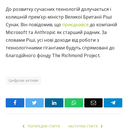
До розвитку сучасних технологій долучається і
колишній прем’єр-міністр Великої Британії Ріші
Сунак. Він повідомив, що
приєднався
до компаній
Microsoft та Anthropic як старший радник. За
словами Ріші, усі нові доходи від роботи з
технологічними гігантами будуть спрямовані до
благодійного фонду The Richmond Project.
Цифрові активи
Facebook
Twitter
LinkedIn
WhatsApp
Email
Teleg
ПОПЕРЕДНЯ СТАТТЯ
НАСТУПНА СТАТТЯ