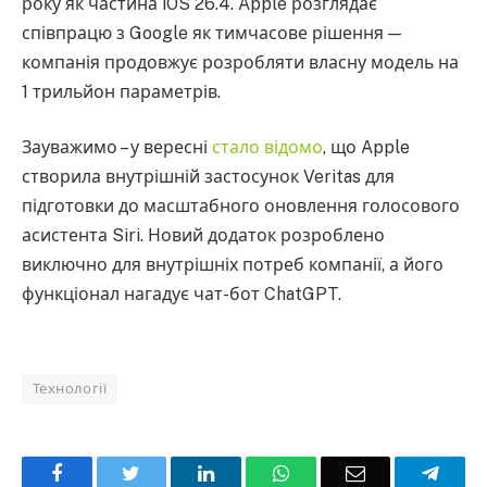
року як частина iOS 26.4. Apple розглядає
співпрацю з Google як тимчасове рішення —
компанія продовжує розробляти власну модель на
1 трильйон параметрів.
Зауважимо – у вересні
стало відомо
, що Apple
створила внутрішній застосунок Veritas для
підготовки до масштабного оновлення голосового
асистента Siri. Новий додаток розроблено
виключно для внутрішніх потреб компанії, а його
функціонал нагадує чат-бот ChatGPT.
Технології
Facebook
Twitter
LinkedIn
WhatsApp
Email
Teleg