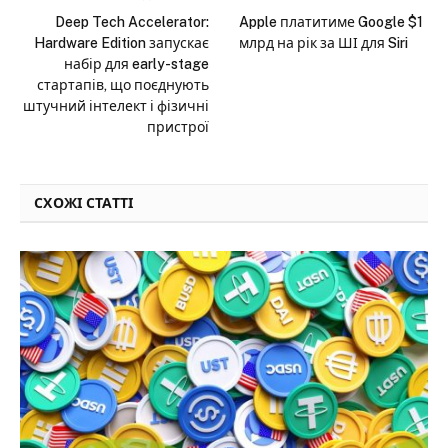
Deep Tech Accelerator:
Apple платитиме Google $1
Hardware Edition запускає
млрд на рік за ШІ для Siri
набір для early-stage
стартапів, що поєднують
штучний інтелект і фізичні
пристрої
СХОЖІ СТАТТІ