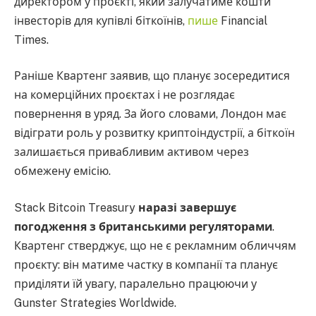
директором у проєкті, який залучатиме кошти
інвесторів для купівлі біткоїнів,
пише
Financial
Times.
Раніше Квартенг заявив, що планує зосередитися
на комерційних проєктах і не розглядає
повернення в уряд. За його словами, Лондон має
відіграти роль у розвитку криптоіндустрії, а біткоїн
залишається привабливим активом через
обмежену емісію.
Stack Bitcoin Treasury
наразі завершує
погодження з британськими регуляторами
.
Квартенг стверджує, що не є рекламним обличчям
проєкту: він матиме частку в компанії та планує
приділяти їй увагу, паралельно працюючи у
Gunster Strategies Worldwide.