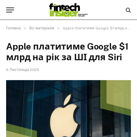
»
»
Головна
Всі матеріали
Apple платитиме Google $1 млрд на рік за ШІ для Siri
Apple платитиме Google $1
млрд на рік за ШІ для Siri
6 Листопада 2025