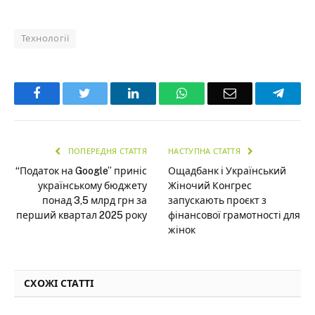
Технології
Facebook
Twitter
LinkedIn
WhatsApp
Email
Teleg
ПОПЕРЕДНЯ СТАТТЯ
НАСТУПНА СТАТТЯ
“Податок на Google” приніс
Ощадбанк і Український
українському бюджету
Жіночий Конгрес
понад 3,5 млрд грн за
запускають проєкт з
перший квартал 2025 року
фінансової грамотності для
жінок
СХОЖІ СТАТТІ