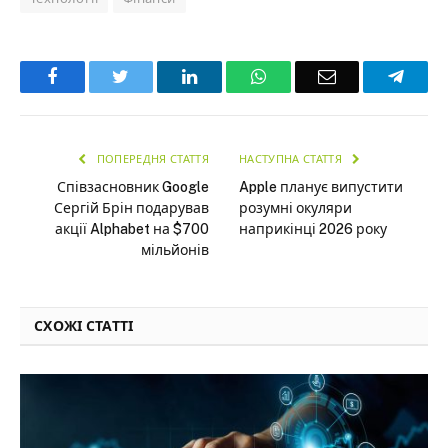
Facebook
Twitter
LinkedIn
WhatsApp
Email
Teleg
ПОПЕРЕДНЯ СТАТТЯ
НАСТУПНА СТАТТЯ
Співзасновник Google
Apple планує випустити
Сергій Брін подарував
розумні окуляри
акції Alphabet на $700
наприкінці 2026 року
мільйонів
СХОЖІ СТАТТІ