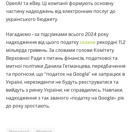
OpenAI та eBay. Ці компанії формують основну
частину надходжень від електронних послуг до
українського бюджету.
Нагадаємо – за підсумками всього 2024 року
надходження від цього податку
склали
рекордні 11,2
мільярда гривень. За словами голови Комітету
Верховної Ради з питань фінансів, податкової та
митної політики Данила Гетманцева, передбачення
та прогнози, що “податок на Google” не запрацює в
Україні, нерезиденти не будуть реєструватися та
вийдуть з ринку України, не справдились. Навпаки,
надходження з так званого «податку на Google» рік
до року зростають.
Технології
Фінанси