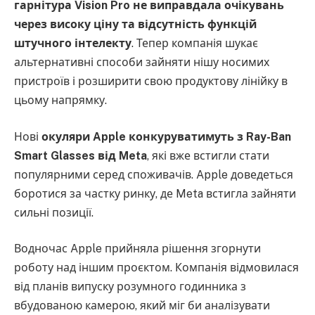
гарнітура Vision Pro не виправдала очікувань
через високу ціну та відсутність функцій
штучного інтелекту
. Тепер компанія шукає
альтернативні способи зайняти нішу носимих
пристроїв і розширити свою продуктову лінійку в
цьому напрямку.
Нові
окуляри Apple конкуруватимуть з Ray-Ban
Smart Glasses від Meta
, які вже встигли стати
популярними серед споживачів. Apple доведеться
боротися за частку ринку, де Meta встигла зайняти
сильні позиції.
Водночас Apple прийняла рішення згорнути
роботу над іншим проєктом. Компанія відмовилася
від планів випуску розумного годинника з
вбудованою камерою, який міг би аналізувати