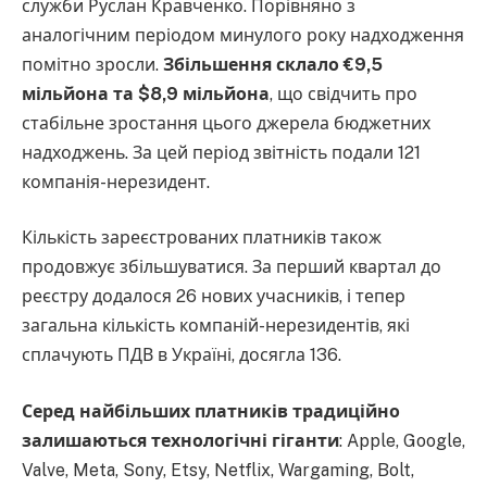
служби Руслан Кравченко. Порівняно з
аналогічним періодом минулого року надходження
помітно зросли.
Збільшення склало €9,5
мільйона та $8,9 мільйона
, що свідчить про
стабільне зростання цього джерела бюджетних
надходжень. За цей період звітність подали 121
компанія-нерезидент.
Кількість зареєстрованих платників також
продовжує збільшуватися. За перший квартал до
реєстру додалося 26 нових учасників, і тепер
загальна кількість компаній-нерезидентів, які
сплачують ПДВ в Україні, досягла 136.
Серед найбільших платників традиційно
залишаються технологічні гіганти
: Apple, Google,
Valve, Meta, Sony, Etsy, Netflix, Wargaming, Bolt,