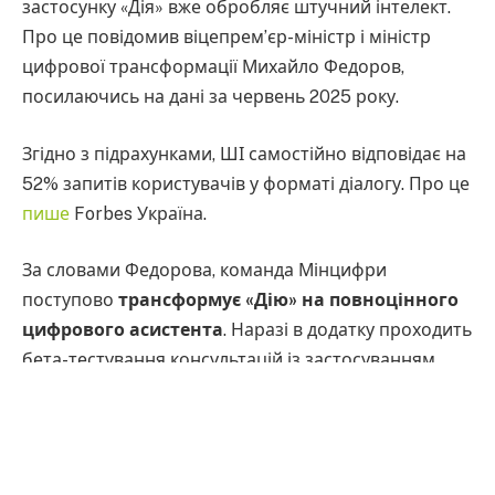
застосунку «Дія» вже обробляє штучний інтелект.
Про це повідомив віцепрем’єр-міністр і міністр
цифрової трансформації Михайло Федоров,
посилаючись на дані за червень 2025 року.
Згідно з підрахунками, ШІ самостійно відповідає на
52% запитів користувачів у форматі діалогу. Про це
пише
Forbes Україна.
За словами Федорова, команда Мінцифри
поступово
трансформує «Дію» на повноцінного
цифрового асистента
. Наразі в додатку проходить
бета-тестування консультацій із застосуванням
штучного інтелекту. У майбутньому ця функція
стане доступною для всіх користувачів. Йдеться не
лише про чат-боти, а про більш розумні й
автономні системи, які зможуть самостійно