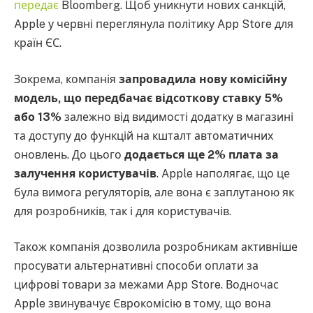
передає
Bloomberg. Щоб уникнути нових санкцій,
Apple у червні переглянула політику App Store для
країн ЄС.
Зокрема, компанія
запровадила нову комісійну
модель, що передбачає відсоткову ставку 5%
або 13%
залежно від видимості додатку в магазині
та доступу до функцій на кшталт автоматичних
оновлень. До цього
додається ще 2% плата за
залучення користувачів
. Apple наполягає, що це
була вимога регуляторів, але вона є заплутаною як
для розробників, так і для користувачів.
Також компанія дозволила розробникам активніше
просувати альтернативні способи оплати за
цифрові товари за межами App Store. Водночас
Apple звинувачує Єврокомісію в тому, що вона