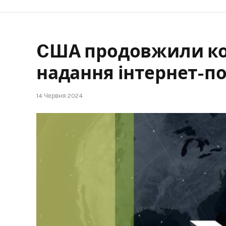
CША продовжили кон
надання інтернет-пос
14 Червня 2024