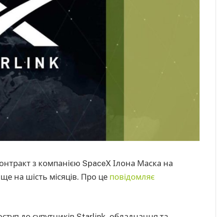
нтракт з компанією SpaceX Ілона Маска на
 ще на шість місяців. Про це
повідомляє
ступ до супутників Starlink, обладнання та