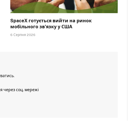
SpaceX готується вийти на ринок
мобільного зв’язку у США
6 Серпня 2026
уватись
.
ія через соц. мережі