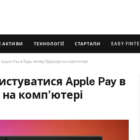
 АКТИВИ
ТЕХНОЛОГІЇ
СТАРТАПИ
EASY FINT
Apple Pay в будь-якому браузері на комп’ютері
истуватися Apple Pay в
 на комп’ютері