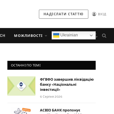
НАДІСЛАТИ СТАТТЮ
ВХІД
Ukrainian
ECH
МОЖЛИВОСТІ
ОСТАННІ ПО ТЕМІ
ФГВФО завершив ліквідацію
банку «Національні
інвестиції»
6 Серпня 2026
АСВІО БАНК пропонує