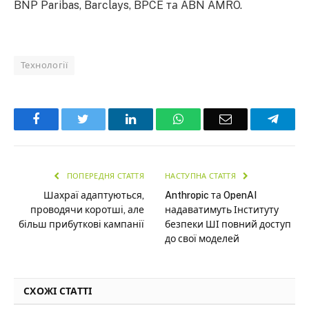
BNP Paribas, Barclays, BPCE та ABN AMRO.
Технології
Facebook
Twitter
LinkedIn
WhatsApp
Email
Teleg
ПОПЕРЕДНЯ СТАТТЯ
НАСТУПНА СТАТТЯ
Шахраї адаптуються,
Anthropic та OpenAI
проводячи коротші, але
надаватимуть Інституту
більш прибуткові кампанії
безпеки ШІ повний доступ
до свої моделей
СХОЖІ СТАТТІ