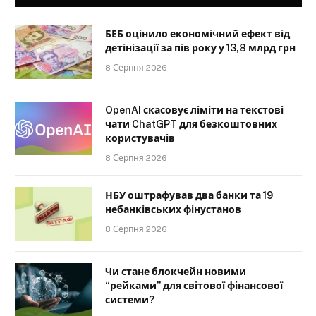
БЕБ оцінило економічний ефект від
детінізації за пів року у 13,8 млрд грн
8 Серпня 2026
OpenAI скасовує ліміти на текстові
чати ChatGPT для безкоштовних
користувачів
8 Серпня 2026
НБУ оштрафував два банки та 19
небанківських фінустанов
8 Серпня 2026
Чи стане блокчейн новими
“рейками” для світової фінансової
системи?