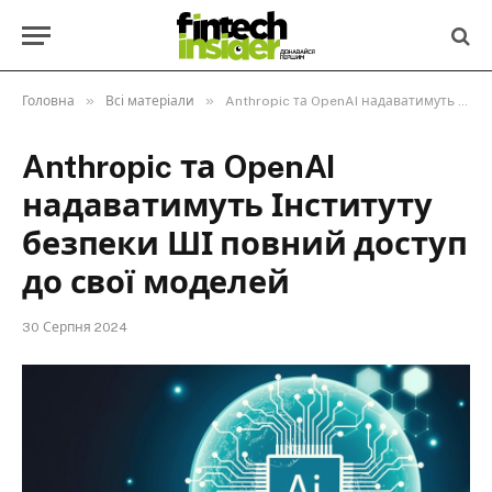
»
»
Головна
Всі матеріали
Anthropic та OpenAI надаватимуть Інституту безпеки ШІ повний доступ до свої моделей
Anthropic та OpenAI
надаватимуть Інституту
безпеки ШІ повний доступ
до свої моделей
30 Серпня 2024