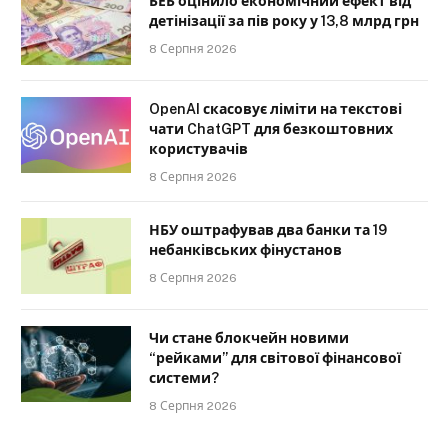
БЕБ оцінило економічний ефект від
детінізації за пів року у 13,8 млрд грн
8 Серпня 2026
OpenAI скасовує ліміти на текстові
чати ChatGPT для безкоштовних
користувачів
8 Серпня 2026
НБУ оштрафував два банки та 19
небанківських фінустанов
8 Серпня 2026
Чи стане блокчейн новими
“рейками” для світової фінансової
системи?
8 Серпня 2026