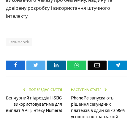
виконавчого наказу про безпечну, надійну та
довірену розробку і використання штучного
інтелекту.
Технології
Facebook
Twitter
LinkedIn
WhatsApp
Email
Teleg
ПОПЕРЕДНЯ СТАТТЯ
НАСТУПНА СТАТТЯ
Венчурний підрозділ HSBC
PhonePe запускають
використовуватиме для
рішення секундних
виплат API фінтеху Numeral
платежів в один клік з 99%
успішністю транзакцій