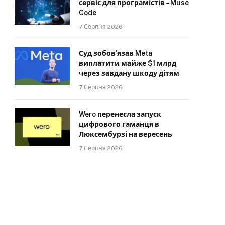
сервіс для програмістів – Muse
Code
7 Серпня 2026
Суд зобов’язав Meta
виплатити майже $1 млрд
через завдану шкоду дітям
7 Серпня 2026
Wero перенесла запуск
цифрового гаманця в
Люксембурзі на вересень
7 Серпня 2026