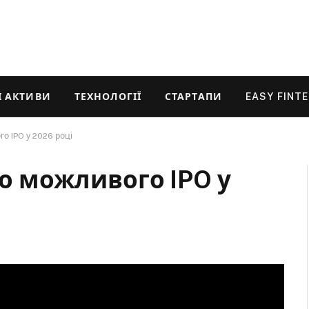
 АКТИВИ
ТЕХНОЛОГІЇ
СТАРТАПИ
EASY FINT
го IPO у 2026 році
до можливого IPO у