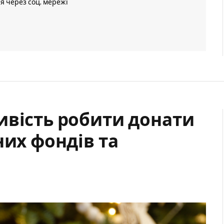
ія через соц. мережі
ивість робити донати
них фондів та