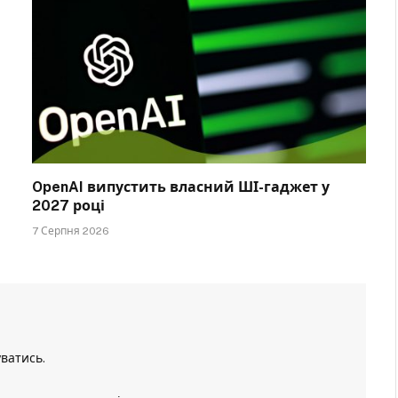
OpenAI випустить власний ШІ-гаджет у
2027 році
7 Серпня 2026
уватись
.