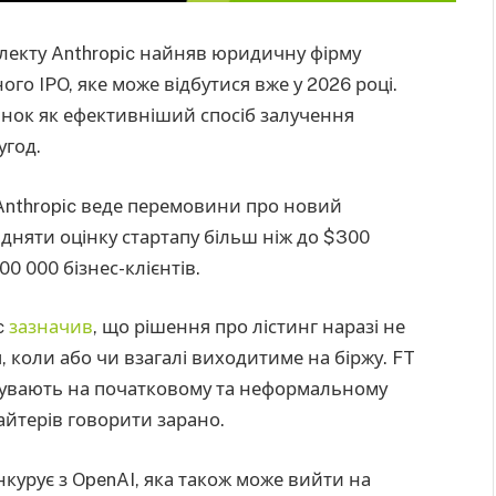
екту Anthropic найняв юридичну фірму
ого IPO, яке може відбутися вже у 2026 році.
инок як ефективніший спосіб залучення
угод.
 Anthropic веде перемовини про новий
дняти оцінку стартапу більш ніж до $300
00 000 бізнес-клієнтів.
c
зазначив
, що рішення про лістинг наразі не
 коли або чи взагалі виходитиме на біржу. FT
ебувають на початковому та неформальному
райтерів говорити зарано.
нкурує з OpenAI, яка також може вийти на