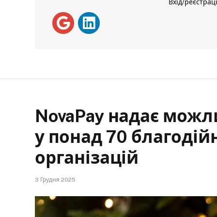
Вхід/реєстрац
NovaPay надає можл
у понад 70 благодій
організацій
3 Грудня 2025