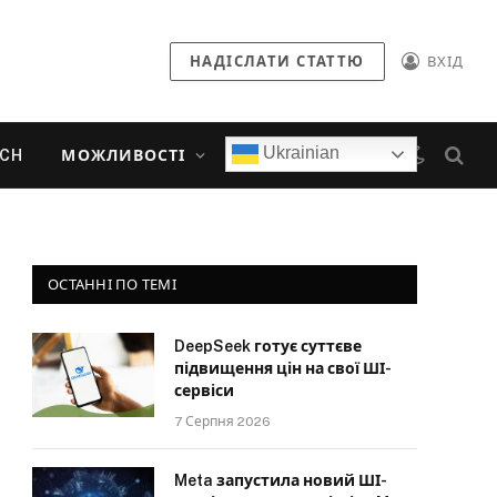
НАДІСЛАТИ СТАТТЮ
ВХІД
Ukrainian
ECH
МОЖЛИВОСТІ
ОСТАННІ ПО ТЕМІ
DeepSeek готує суттєве
підвищення цін на свої ШІ-
сервіси
7 Серпня 2026
Meta запустила новий ШІ-