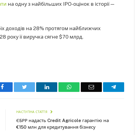
ати
на одну з найбільших IPO-оцінок в історії —
їх доходів на 28% протягом найближчих
28 року її виручка сягне $70 млрд.
Facebook
Twitter
LinkedIn
WhatsApp
Email
Telegra
НАСТУПНА СТАТТЯ
ЄБРР надасть Credit Agricole гарантію на
€150 млн для кредитування бізнесу