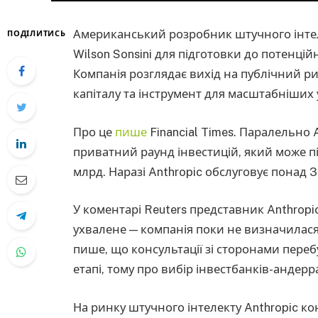
Американський розробник штучного інтел
ПОДІЛИТИСЬ
Wilson Sonsini для підготовки до потенційн
Компанія розглядає вихід на публічний р
капіталу та інструмент для масштабніших 
Про це
пише
Financial Times. Паралельно
приватний раунд інвестицій, який може пі
млрд. Наразі Anthropic обслуговує понад 3
У коментарі Reuters представник Anthropi
ухвалене — компанія поки не визначилася,
пише, що консультації зі сторонами пер
етапі, тому про вибір інвестбанків-андер
На ринку штучного інтелекту Anthropic ко