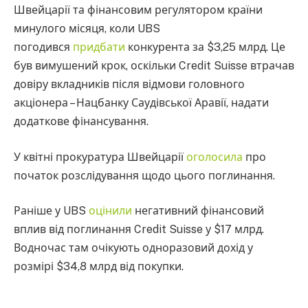
Швейцарії та фінансовим регулятором країни
минулого місяця, коли UBS
погодився
придбати
конкурента за $3,25 млрд. Це
був вимушений крок, оскільки Credit Suisse втрачав
довіру вкладників після відмови головного
акціонера – Нацбанку Саудівської Аравії, надати
додаткове фінансування.
У квітні прокуратура Швейцарії
оголосила
про
початок розслідування щодо цього поглинання.
Раніше у UBS
оцінили
негативний фінансовий
вплив від поглинання Credit Suisse у $17 млрд.
Водночас там очікують одноразовий дохід у
розмірі $34,8 млрд від покупки.