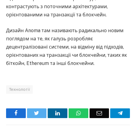
контрастують з поточними архітектурами,
орієнтованими на транзакції та блокчейн.
Дизайн Anoma там називають радикально новим
поглядом на те, як галузь розробляє
децентралізовані системи, на відміну від підходів,
орієнтованих на транзакції чи блокчейни, таких як
біткойн, Ethereum та інші блокчейни.
Технології
Facebook
Twitter
LinkedIn
WhatsApp
Email
Teleg