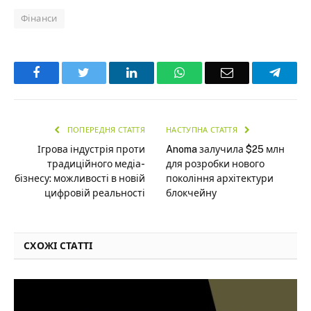
Фінанси
Facebook
Twitter
LinkedIn
WhatsApp
Email
Teleg
ПОПЕРЕДНЯ СТАТТЯ
НАСТУПНА СТАТТЯ
Ігрова індустрія проти
Anoma залучила $25 млн
традиційного медіа-
для розробки нового
бізнесу: можливості в новій
покоління архітектури
цифровій реальності
блокчейну
СХОЖІ СТАТТІ