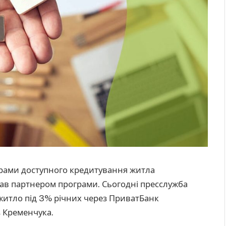
грами доступного кредитування житла
тав партнером програми. Сьогодні пресслужба
житло під 3% річних через ПриватБанк
з Кременчука.