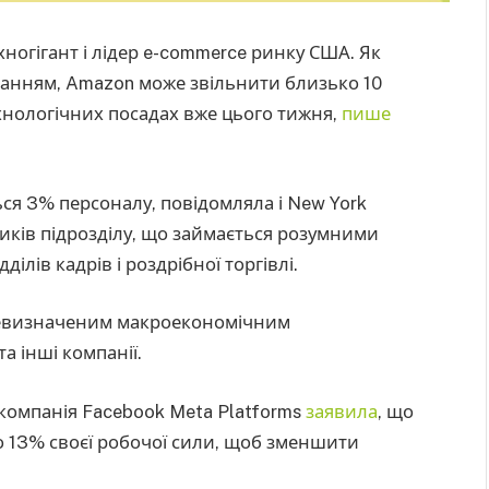
ногігант і лідер e-commerce ринку США. Як
танням, Amazon може звільнити близько 10
ехнологічних посадах вже цього тижня,
пише
ся 3% персоналу, повідомляла і New York
ників підрозділу, що займається розумними
ділів кадрів і роздрібної торгівлі.
невизначеним макроекономічним
а інші компанії.
компанія Facebook Meta Platforms
заявила
, що
бо 13% своєї робочої сили, щоб зменшити