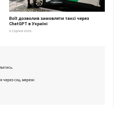
Bolt дозволив замовляти таксі через
ChatGPT в Україні
6 Серпня 2026
уватись
.
ія через соц. мережі