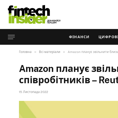
ФІНАНСИ
ЦИФРОВІ
»
»
Головна
Всі матеріали
Amazon планує звільнити близьк
Amazon планує звіль
співробітників – Reu
15 Листопада 2022