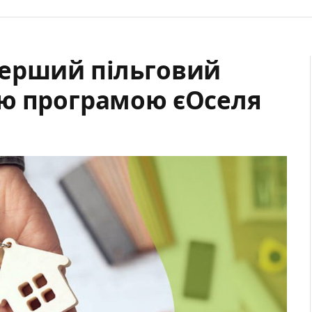
перший пільговий
ю програмою єОселя