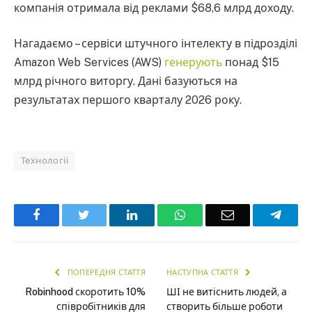
компанія отримала від реклами $68,6 млрд доходу.
Нагадаємо – сервіси штучного інтелекту в підрозділі
Amazon Web Services (AWS)
генерують
понад $15
млрд річного виторгу. Дані базуються на
результатах першого кварталу 2026 року.
Технології
Facebook
Twitter
LinkedIn
WhatsApp
Email
Teleg
ПОПЕРЕДНЯ СТАТТЯ
НАСТУПНА СТАТТЯ
Robinhood скоротить 10%
ШІ не витіснить людей, а
співробітників для
створить більше роботи