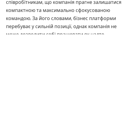
співробітникам, що компанія прагне залишатися
компактною та максимально сфокусованою
командою. За його словами, бізнес платформи
перебуває у сильній позиції, однак компанія не
може дозволити собі працювати як надто
багаторівнева організація.
У Robinhood очікують, що
витрати на
реструктуризацію становитимуть близько $28
млн
. Ці витрати будуть відображені у фінансовій
звітності за другий квартал. Компанія також закриє
частину відкритих вакансій, але продовжить
наймати працівників на ключові позиції.
Нагадаємо – у травні Robinhood
запустила
нову
функцію, яка дозволяє клієнтам використовувати
ШІ-агентів для торгівлі акціями та здійснення