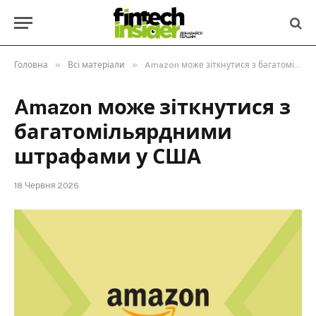
»
»
Головна
Всі матеріали
Amazon може зіткнутися з багатомільярдними штрафами у США
Amazon може зіткнутися з
багатомільярдними
штрафами у США
18 Червня 2026