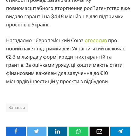
стійкості громад. Загалом з початку
повномасштабного вторгнення росії агентство вже
видало гарантії на $448 мільйонів для підтримки
проєктів в Україні.
Нагадаємо – Європейський Союз
оголосив
про
новий пакет підтримки для України, який включає
€2,3 мільярда у формі кредитних гарантій та
грантів. За оцінками уряду, ці кошти мають стати
фінансовим важелем для залучення до €10
мільярдів інвестицій у проєкти з відбудови.
Фінанси
Facebook
Twitter
LinkedIn
WhatsApp
Email
Teleg