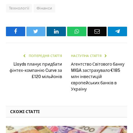
Технології
Фінанси
Facebook
Twitter
LinkedIn
WhatsApp
Email
Teleg
ПОПЕРЕДНЯ СТАТТЯ
НАСТУПНА СТАТТЯ
Lloyds планує придбати
Агентство Світового банку
фінтех-компанію Curve за
MIGA застрахувало €185
£120 мільйонів
млн інвестицій
європейських банків в
Україну
СХОЖІ СТАТТІ