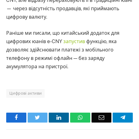
CNY, але відразу перераховують її в традиційні юані
— через відсутність продавців, які приймають
цифрову валюту.
Раніше ми писали, що китайський додаток для
цифрових юанів e-CNY
запустив
функцію, яка
дозволяє здійснювати платежі з мобільного
телефону в режимі офлайн — без заряду
акумулятора на пристрої.
Цифрові активи
Facebook
Twitter
LinkedIn
WhatsApp
Email
Teleg