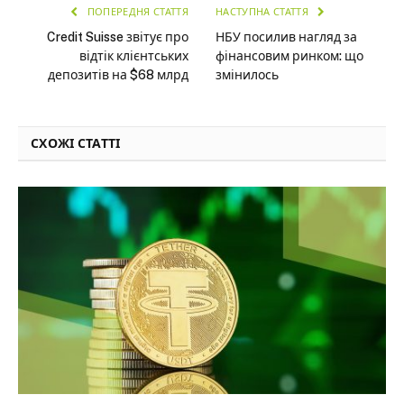
ПОПЕРЕДНЯ СТАТТЯ
НАСТУПНА СТАТТЯ
Credit Suisse звітує про
НБУ посилив нагляд за
відтік клієнтських
фінансовим ринком: що
депозитів на $68 млрд
змінилось
СХОЖІ СТАТТІ