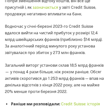
Попри зменшення відтоку коштів, він все ще
присутній і, як
зазначається
у звіті Credit Suisse,
продовжує негативно впливати на банк.
Водночас у січні-березні 2023-го Credit Suisse
вдалося вийти на чистий прибуток у розмірі 12,4
млрд швейцарських франків (приблизно $14 млрд).
За аналогічний період минулого року установа
звітувалася про збиток у 273 млн франків.
Загальний виторг установи склав 18,5 млрд франків
— у понад 4 рази більше, ніж роком раніше. Обсяг
активів скоротився до 1 253 млрд франків — впав на
декілька відсотків з кінця 2022 року, але на майже
20% менше проти березня 2022.
Раніше ми розповідали:
Credit Suisse: історія