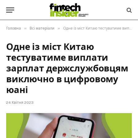
»
»
Головна
Всі матеріали
Одне із міст Китаю тестуватиме виплати зарплат держслужбовцям виключно в цифровому юані
Одне із міст Китаю
тестуватиме виплати
зарплат держслужбовцям
виключно в цифровому
юані
24 Квітня 2023