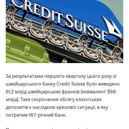
За результатами першого кварталу цього року зі
швейцарського банку Credit Suisse було виведено
61,2 млрд швейцарських франків (еквівалент $68
млрд). Таке скорочення обсягу клієнтських
депозитів є наслідком кризової ситуації, в яку
потрапив 167-річний банк.