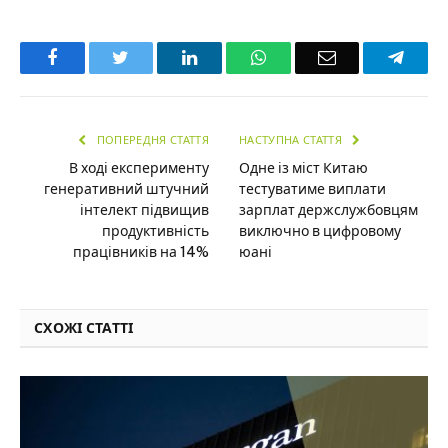
Facebook
Twitter
LinkedIn
WhatsApp
Email
Teleg
ПОПЕРЕДНЯ СТАТТЯ
НАСТУПНА СТАТТЯ
В ході експерименту
Одне із міст Китаю
генеративний штучний
тестуватиме виплати
інтелект підвищив
зарплат держслужбовцям
продуктивність
виключно в цифровому
працівників на 14%
юані
СХОЖІ СТАТТІ