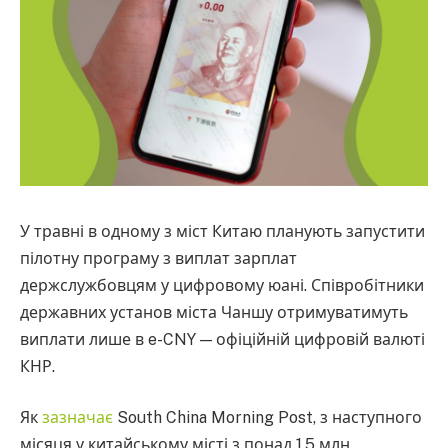
У травні в одному з міст Китаю планують запустити
пілотну програму з виплат зарплат
держслужбовцям у цифровому юані. Співробітники
державних установ міста Чаншу отримуватимуть
виплати лише в e-CNY — офіційній цифровій валюті
КНР.
Як
зазначає
South China Morning Post, з наступного
місяця у китайському місті з понад 1,5 млн