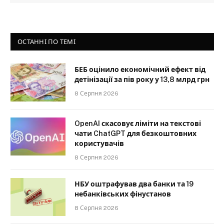
ОСТАННІ ПО ТЕМІ
БЕБ оцінило економічний ефект від
детінізації за пів року у 13,8 млрд грн
8 Серпня 2026
OpenAI скасовує ліміти на текстові
чати ChatGPT для безкоштовних
користувачів
8 Серпня 2026
НБУ оштрафував два банки та 19
небанківських фінустанов
8 Серпня 2026