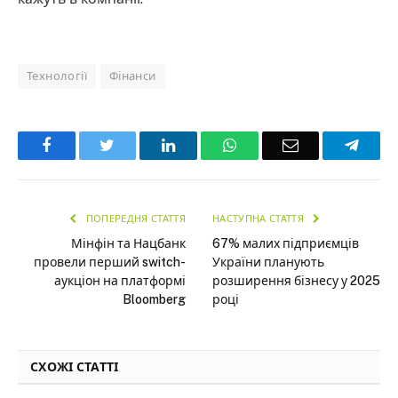
Технології
Фінанси
Facebook
Twitter
LinkedIn
WhatsApp
Email
Teleg
ПОПЕРЕДНЯ СТАТТЯ
НАСТУПНА СТАТТЯ
Мінфін та Нацбанк
67% малих підприємців
провели перший switch-
України планують
аукціон на платформі
розширення бізнесу у 2025
Bloomberg
році
СХОЖІ СТАТТІ