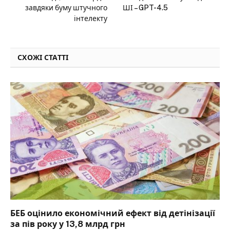
завдяки буму штучного
ШІ – GPT-4.5
інтелекту
СХОЖІ СТАТТІ
БЕБ оцінило економічний ефект від детінізації
за пів року у 13,8 млрд грн