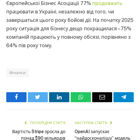
Європейської Бізнес Асоціації 77%
продовжать
працювати в Україні, незалежно від того, чи
завершаться цього року бойові дії. На початку 2025
року ситуація для бізнесу дещо покращилася – 75%
компаній працюють у повному обсязі, порівняно з
64% пів року тому.
Фінанси
Facebook
Twitter
LinkedIn
WhatsApp
Email
Teleg
ПОПЕРЕДНЯ СТАТТЯ
НАСТУПНА СТАТТЯ
Вартість Stripe зросла до
OpenAI запускає
понад $90 мільярдів
“найдосконалішу” модель