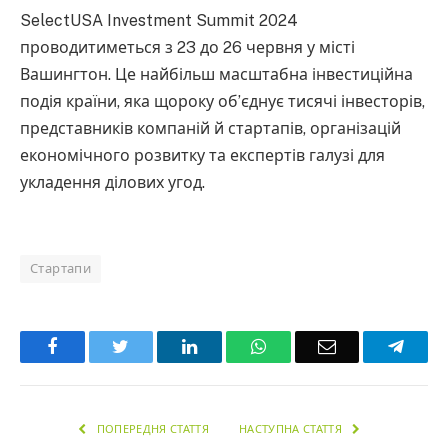
SelectUSA Investment Summit 2024
проводитиметься з 23 до 26 червня у місті
Вашингтон. Це найбільш масштабна інвестиційна
подія країни, яка щороку об’єднує тисячі інвесторів,
представників компаній й стартапів, організацій
економічного розвитку та експертів галузі для
укладення ділових угод.
Стартапи
Facebook
Twitter
LinkedIn
WhatsApp
Email
Teleg
ПОПЕРЕДНЯ СТАТТЯ
НАСТУПНА СТАТТЯ