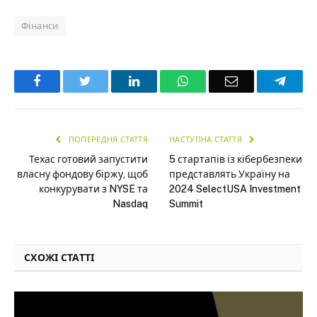
Фінанси
Facebook
Twitter
LinkedIn
WhatsApp
Email
Teleg
ПОПЕРЕДНЯ СТАТТЯ
НАСТУПНА СТАТТЯ
Техас готовий запустити
5 стартапів із кібербезпеки
власну фондову біржу, щоб
представлять Україну на
конкурувати з NYSE та
2024 SelectUSA Investment
Nasdaq
Summit
СХОЖІ СТАТТІ