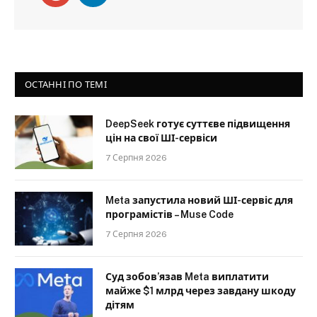
ОСТАННІ ПО ТЕМІ
DeepSeek готує суттєве підвищення
цін на свої ШІ-сервіси
7 Серпня 2026
Meta запустила новий ШІ-сервіс для
програмістів – Muse Code
7 Серпня 2026
Суд зобов’язав Meta виплатити
майже $1 млрд через завдану шкоду
дітям