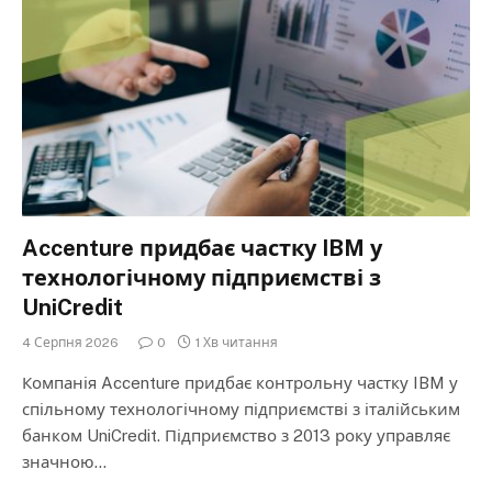
Accenture придбає частку IBM у
технологічному підприємстві з
UniCredit
4 Серпня 2026
0
1 Хв читання
Компанія Accenture придбає контрольну частку IBM у
спільному технологічному підприємстві з італійським
банком UniCredit. Підприємство з 2013 року управляє
значною…