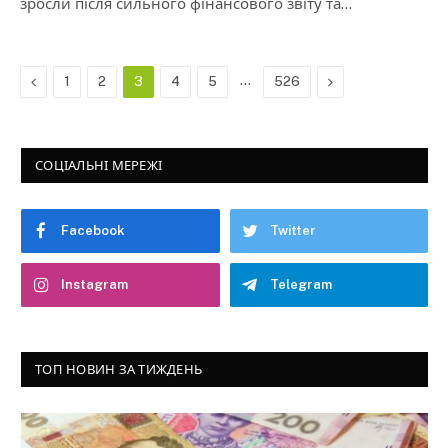
зросли після сильного фінансового звіту та…
Previous
…
Next
1
2
3
4
5
526
СОЦІАЛЬНІ МЕРЕЖІ
Facebook
Twitter
Instagram
Telegram
ТОП НОВИН ЗА ТИЖДЕНЬ