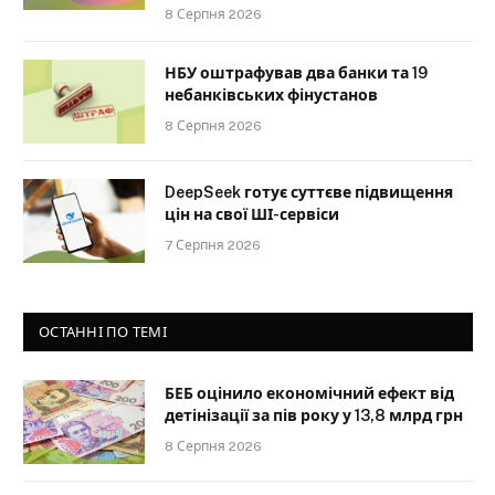
8 Серпня 2026
НБУ оштрафував два банки та 19
небанківських фінустанов
8 Серпня 2026
DeepSeek готує суттєве підвищення
цін на свої ШІ-сервіси
7 Серпня 2026
ОСТАННІ ПО ТЕМІ
БЕБ оцінило економічний ефект від
детінізації за пів року у 13,8 млрд грн
8 Серпня 2026