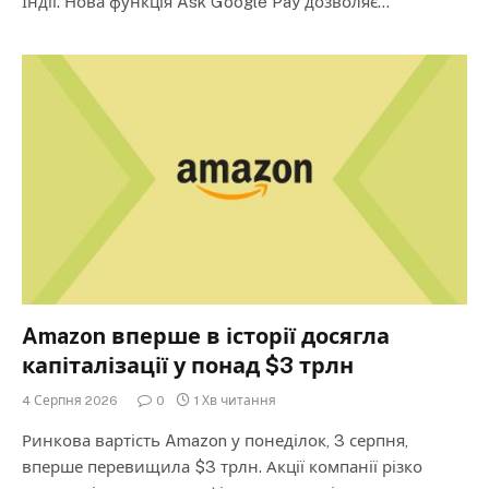
Індії. Нова функція Ask Google Pay дозволяє…
Amazon вперше в історії досягла
капіталізації у понад $3 трлн
4 Серпня 2026
0
1 Хв читання
Ринкова вартість Amazon у понеділок, 3 серпня,
вперше перевищила $3 трлн. Акції компанії різко