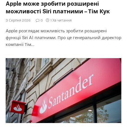
Apple може зробити розширені
можливості Siri платними – Тім Кук
3 Серпня 2026
0
1 Хв читання
Apple розглядає можливість зробити розширені
функції Siri AI платними. Про це генеральний директор
компанії Тім…