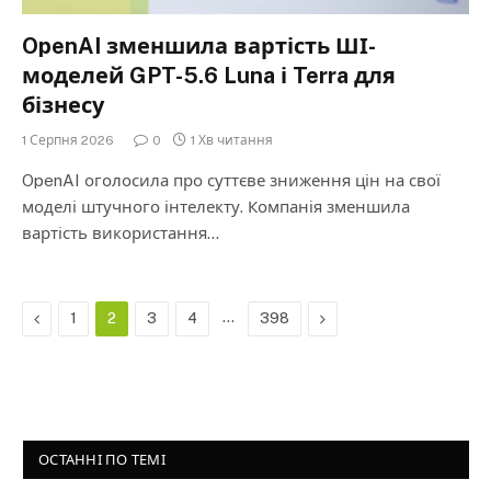
OpenAI зменшила вартість ШІ-
моделей GPT-5.6 Luna і Terra для
бізнесу
1 Серпня 2026
0
1 Хв читання
OpenAI оголосила про суттєве зниження цін на свої
моделі штучного інтелекту. Компанія зменшила
вартість використання…
Previous
…
Next
1
2
3
4
398
ОСТАННІ ПО ТЕМІ