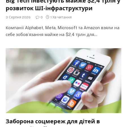
Big Tech інвестують майже $2,4 трлн у
розвиток ШІ-інфраструктури
3 Серпня 2026
0
1 Хв читання
Компанії Alphabet, Meta, Microsoft та Amazon взяли на
себе зобов’язання майже на $2,4 трлн для…
Заборона соцмереж для дітей в