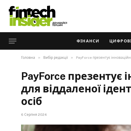
ФІНАНСИ
ЦИФРОВІ
»
»
Головна
Вибір редакції
PayForce презентує інноваційн
PayForce презентує 
для віддаленої іден
осіб
6 Серпня 2024