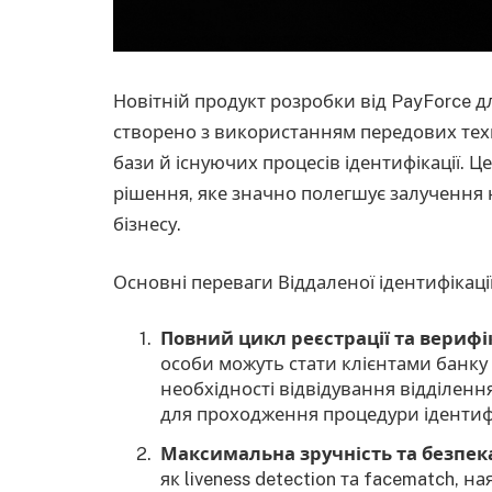
Новітній продукт розробки від PayForce д
створено з використанням передових техн
бази й існуючих процесів ідентифікації.
рішення, яке значно полегшує залучення 
бізнесу.
Основні переваги Віддаленої ідентифікації
Повний цикл реєстрації та верифі
особи можуть стати клієнтами банку
необхідності відвідування відділення
для проходження процедури ідентифі
Максимальна зручність та безпек
як liveness detection та facematch, н