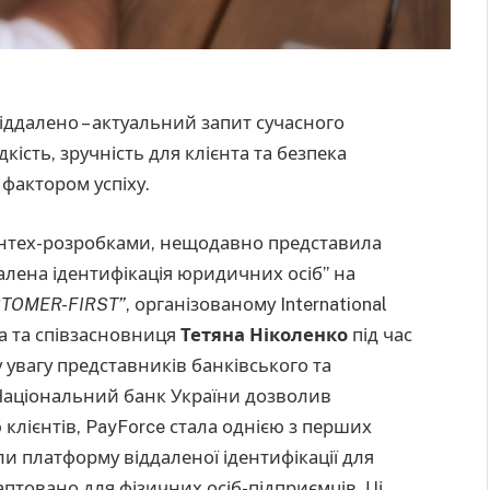
іддалено – актуальний запит сучасного
ість, зручність для клієнта та безпека
фактором успіху.
інтех-розробками, нещодавно представила
далена ідентифікація юридичних осіб” на
USTOMER-FIRST”
, організованому International
ора та співзасновниця
Тетяна Ніколенко
під час
 увагу представників банківського та
и Національний банк України дозволив
 клієнтів, PayForce стала однією з перших
и платформу віддаленої ідентифікації для
аптовано для фізичних осіб-підприємців. Ці