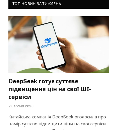
ТОП НОВИН ЗА ТИЖДЕНЬ
DeepSeek готує суттєве
підвищення цін на свої ШІ-
сервіси
7 Серпня 2026
Китайська компанія DeepSeek оголосила про
намір суттєво підвищити ціни на свої сервіси