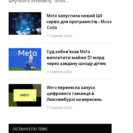
штучного інтелекту. Точні…
Meta запустила новий ШІ-
сервіс для програмістів – Muse
Code
7 Серпня 2026
Суд зобов’язав Meta
виплатити майже $1 млрд
через завдану шкоду дітям
7 Серпня 2026
Wero перенесла запуск
цифрового гаманця в
Люксембурзі на вересень
7 Серпня 2026
ОСТАННІ ПО ТЕМІ