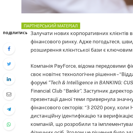
ПАРТНЕРСЬКИЙ МАТЕРІАЛ
Залучати нових корпоративних клієнтів в
ПОДІЛИТИСЬ
фінансового ринку. Адже погодьтеся, швидк
розширення клієнтської бази є ключовим 
Компанія PayForce, відома передовими ф
своє новітнє технологічне рішення – “Від
форумі
“Tech & Intelligence in BANKING: C
Financial Club “Bankir”. Заступник директ
презентації даної теми привернула значну
фінансового секторів: “З 2020 року, кол
дистанційну ідентифікацію та верифікацію
компаній, що розробили та імплементувал
фізичних осіб. Згодом це рішення було ад