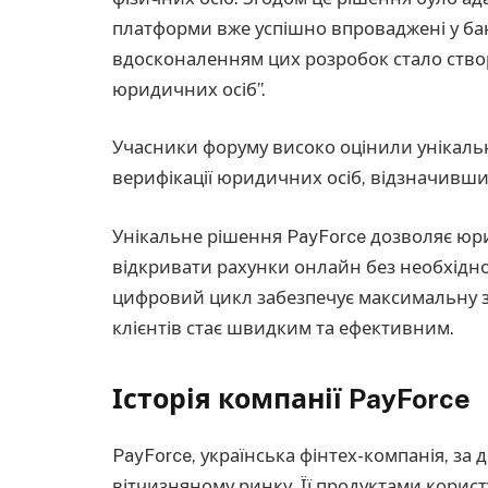
платформи вже успішно впроваджені у бан
вдосконаленням цих розробок стало створ
юридичних осіб”.
Учасники форуму високо оцінили унікальни
верифікації юридичних осіб, відзначивши 
Унікальне рішення PayForce дозволяє юр
відкривати рахунки онлайн без необхідно
цифровий цикл забезпечує максимальну зр
клієнтів стає швидким та ефективним.
Історія компанії PayForce
PayForce, українська фінтех-компанія, за д
вітчизняному ринку. Її продуктами корис