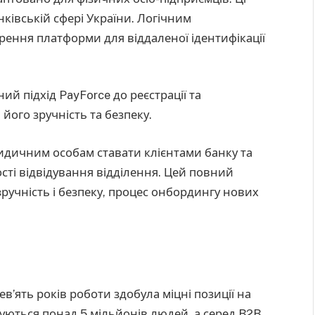
ківській сфері України. Логічним
ення платформи для віддаленої ідентифікації
й підхід PayForce до реєстрації та
його зручність та безпеку.
идичним особам ставати клієнтами банку та
сті відвідування відділення. Цей повний
учність і безпеку, процес онбордингу нових
ев’ять років роботи здобула міцні позиції на
туються понад 5 мільйонів людей, а серед B2B