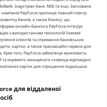
doBank, Індустріал банк, МІБ та інші. Заснована
компанія PayForce пропонує повний спектр
розвитку банків, а також бізнесу, що
тформа онлайн-банкінгу PayForce інтегрує
кацію з використанням технологій liveness
алучення клієнтів та отримання банківських
едити, картки, а також транзакційні сервіси для
в. Крім того, PayForce забезпечує можливість
й та окремого захищеного сховища відповідно
х платіжних карток для спрощення подальших
orce для віддаленої
осіб